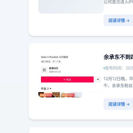
公司首次进入i
阅读详情 →
余承东不到
发布时间：2026-
12月12日晚
午，余承东粉丝
阅读详情 →