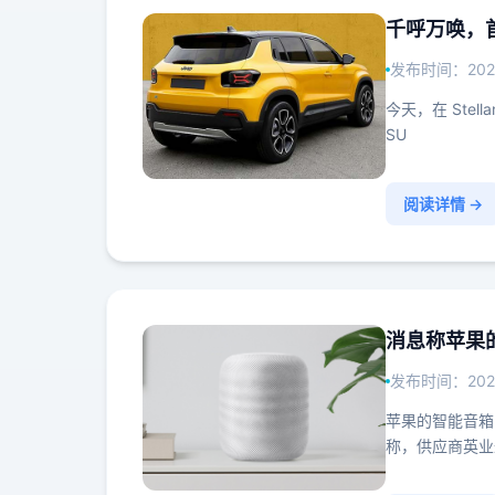
千呼万唤，首
发布时间：2026-
今天，在 Stella
SU
阅读详情 →
消息称苹果的首
发布时间：2026-
苹果的智能音箱 H
称，供应商英业达