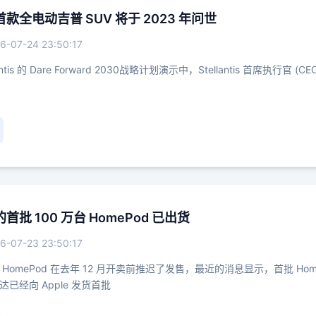
款全电动吉普 SUV 将于 2023 年问世
07-24 23:50:17
ntis 的 Dare Forward 2030战略计划演示中，Stellantis 首席执行官 (C
批 100 万台 HomePod 已出货
07-23 23:50:17
omePod 在去年 12 月开卖前推迟了发售，最近的消息显示，首批 HomePo
已经向 Apple 发货首批