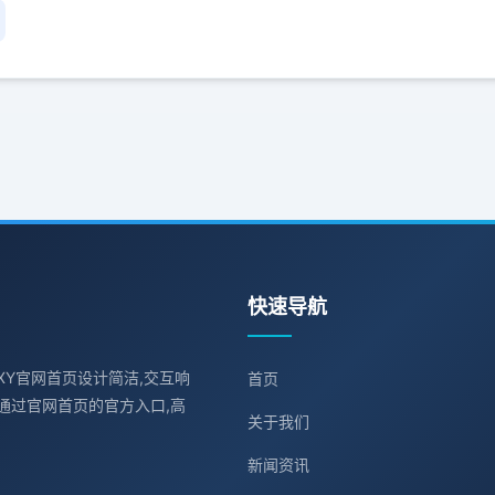
快速导航
LAXY官网首页设计简洁,交互响
首页
通过官网首页的官方入口,高
关于我们
新闻资讯