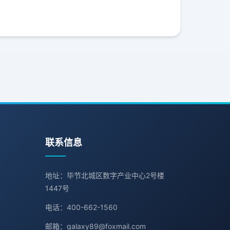
联系信息
地址：毕节北城区数字产业中心2号楼
1447号
电话：400-662-1560
邮箱：galaxy89@foxmail.com