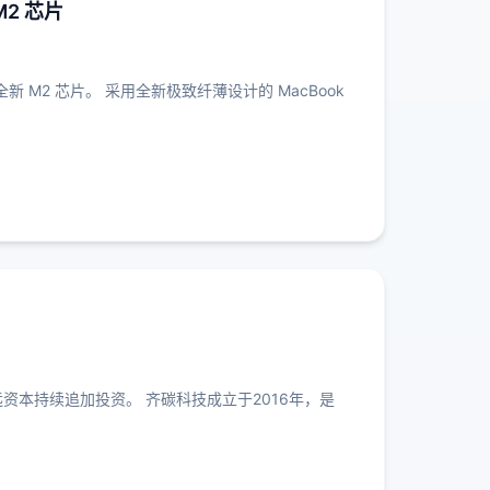
M2 芯片
载全新 M2 芯片。 采用全新极致纤薄设计的 MacBook
本持续追加投资。 齐碳科技成立于2016年，是