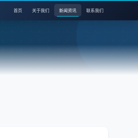
首页
关于我们
新闻资讯
联系我们