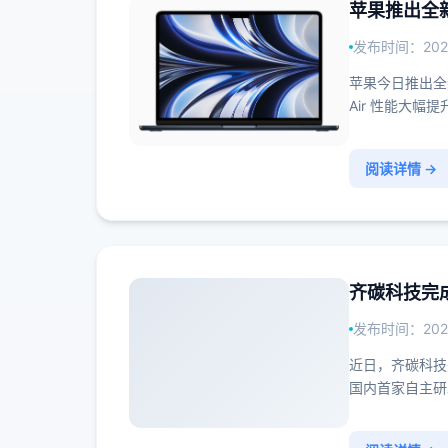
苹果推出全新 M
发布时间：2026-
苹果今日推出全新设
Air 性能大幅提
阅读详情 →
齐碳科技完成
发布时间：2026-
近日，齐碳科技
国内首家自主研