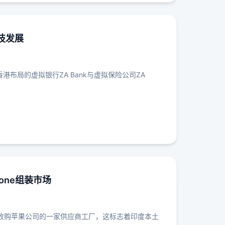
技发展
港布局的虚拟银行ZA Bank与虚拟保险公司ZA
one组装市场
收购苹果公司的一家供应商工厂，这标志着印度本土