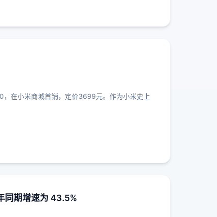
0，在小米商城首销，定价3699元。作为小米史上
年同期增速为 43.5%