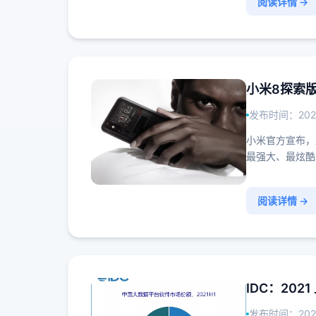
阅读详情 →
小米8探索
发布时间：2026-
小米官方宣布，
最强大、最炫酷
阅读详情 →
IDC：20
发布时间：2026-