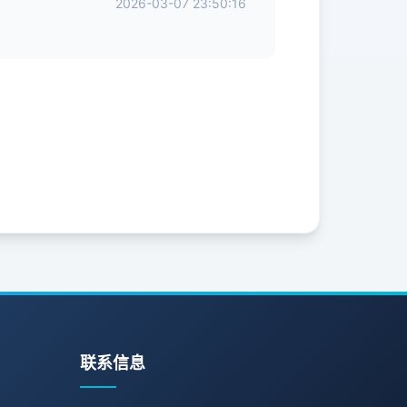
2026-03-07 23:50:16
联系信息