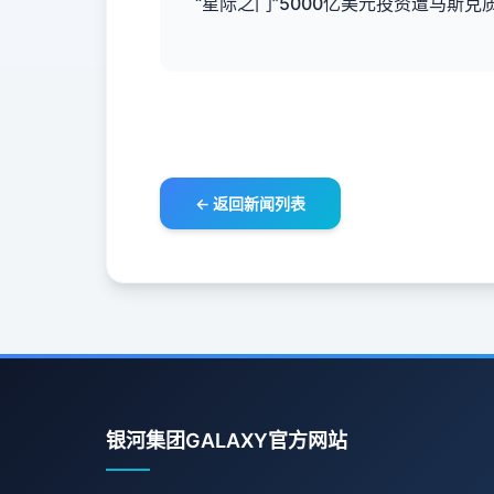
“星际之门”5000亿美元投资遭马斯
← 返回新闻列表
银河集团GALAXY官方网站