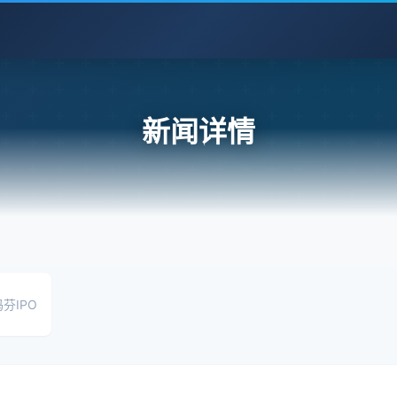
新闻详情
芬IPO