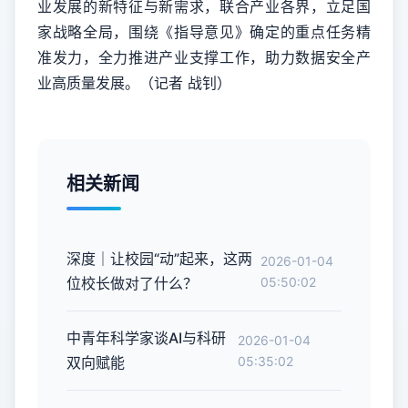
业发展的新特征与新需求，联合产业各界，立足国
家战略全局，围绕《指导意见》确定的重点任务精
准发力，全力推进产业支撑工作，助力数据安全产
业高质量发展。（记者 战钊）
相关新闻
深度｜让校园“动”起来，这两
2026-01-04
位校长做对了什么？
05:50:02
中青年科学家谈AI与科研
2026-01-04
双向赋能
05:35:02