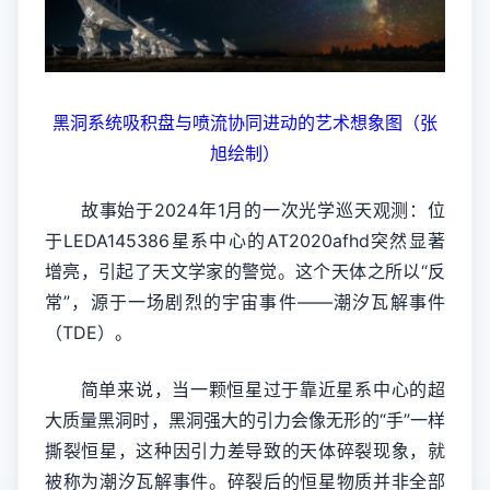
黑洞系统吸积盘与喷流协同进动的艺术想象图（张
旭绘制）
故事始于2024年1月的一次光学巡天观测：位
于LEDA145386星系中心的AT2020afhd突然显著
增亮，引起了天文学家的警觉。这个天体之所以“反
常”，源于一场剧烈的宇宙事件——潮汐瓦解事件
（TDE）。
简单来说，当一颗恒星过于靠近星系中心的超
大质量黑洞时，黑洞强大的引力会像无形的“手”一样
撕裂恒星，这种因引力差导致的天体碎裂现象，就
被称为潮汐瓦解事件。碎裂后的恒星物质并非全部