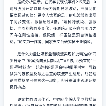
最终分析显示，在光学发现该事件215天后，X
射线强度开始以19.6天为周期剧烈波动，亮度变化
幅度超过10倍；更令人惊喜的是，射电波段也出现
了同步变化，振幅超过4倍。“这种跨波段、强振
幅、准周期的同步变化，强烈暗示吸积盘与喷流之
间存在刚性连接，像陀螺一样围绕黑洞自转轴进
动。”论文第一作者、国家天文台研究员王亚楠说。
是什么力量让吸积盘和喷流实现如此精准的“同
步舞蹈”？答案指向爱因斯坦广义相对论预言的“兰
斯-蒂林效应”。即旋转的黑洞会拖动周围时空，导致
倾斜的吸积盘及与之垂直的喷流产生进动。尽管理
论与模拟早已预言这一现象，但获得清晰观测证据
极具挑战。
论文共同通讯作者、中国科学院大学副教授黄