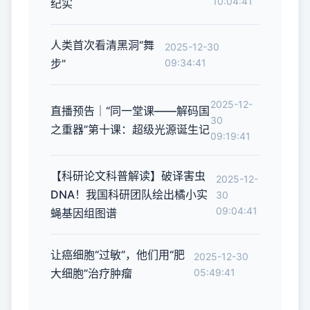
10:04:41
纪实
人类首次看清黑洞“舞
2025-12-30
步”
09:34:41
2025-12-
直播预告｜“同一堂课——解码国
30
之重器”第十课：超级光源诞生记
09:19:41
【科研论文科普解读】破译害虫
2025-12-
DNA！我国科研团队绘出橘小实
30
09:04:41
蝇基因组图谱
让癌细胞“过敏”，他们用“肥
2025-12-30
大细胞”治疗肿瘤
05:49:41