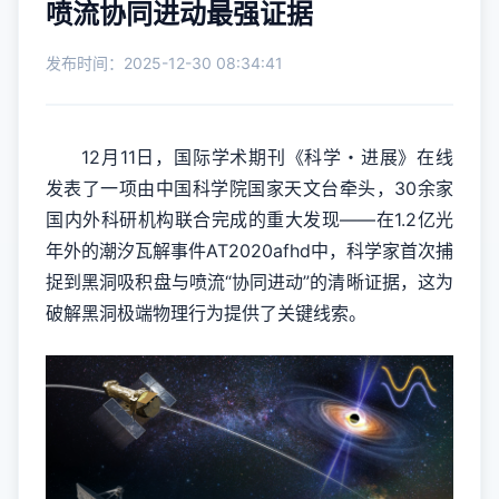
喷流协同进动最强证据
发布时间：2025-12-30 08:34:41
12月11日，国际学术期刊《科学・进展》在线
发表了一项由中国科学院国家天文台牵头，30余家
国内外科研机构联合完成的重大发现——在1.2亿光
年外的潮汐瓦解事件AT2020afhd中，科学家首次捕
捉到黑洞吸积盘与喷流“协同进动”的清晰证据，这为
破解黑洞极端物理行为提供了关键线索。