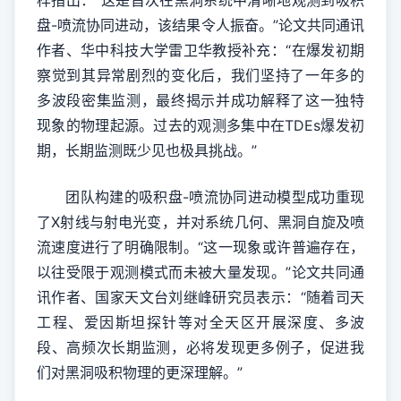
样指出：“这是首次在黑洞系统中清晰地观测到吸积
盘-喷流协同进动，该结果令人振奋。”论文共同通讯
作者、华中科技大学雷卫华教授补充：“在爆发初期
察觉到其异常剧烈的变化后，我们坚持了一年多的
多波段密集监测，最终揭示并成功解释了这一独特
现象的物理起源。过去的观测多集中在TDEs爆发初
期，长期监测既少见也极具挑战。”
团队构建的吸积盘-喷流协同进动模型成功重现
了X射线与射电光变，并对系统几何、黑洞自旋及喷
流速度进行了明确限制。“这一现象或许普遍存在，
以往受限于观测模式而未被大量发现。”论文共同通
讯作者、国家天文台刘继峰研究员表示：“随着司天
工程、爱因斯坦探针等对全天区开展深度、多波
段、高频次长期监测，必将发现更多例子，促进我
们对黑洞吸积物理的更深理解。”