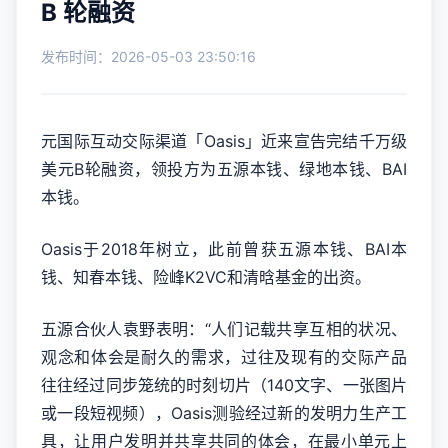
B 轮融资
发布时间：2026-05-03 23:50:16
元国际互动交际渠道「Oasis」近来宣告完结千万级
美元B轮融资，领投方为五源本钱、绿地本钱、BAI
本钱。
Oasis于2018年树立，此前曾获五源本钱、BAI本
钱、知春本钱、险峰K2VC和清晗基金的出资。
五源合伙人袁野表明：“人们记载共享互相的状况、
观念和体会是耐久的需求，过往及现有的交际产品
往往经过同步笼统的时刻切片（140文字、一张图片
或一段短视频），Oasis测验经过新的发明力生产工
具，让用户发明并共享共同的体会，在最小单元上