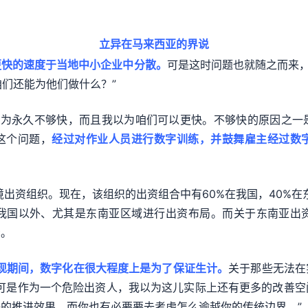
立异在马来西亚的界说
更快的速度于当地中小企业中分散。
可是这时问题也就随之而来，如
咱们还能为他们做什么？”
我以为永久不够快，而且我以为咱们可以更快。不够快的原因之
这个问题，
经过对作业人员进行数字训练，并鼓舞雇主经过数
出资组织。现在，该组织的出资组合中有60%在我国，40%在东南亚
我国以外、尤其是东南亚区域进行出资布局。而关于东南亚出
资。
现期间，数字化在很大程度上是为了保证生计。
关于那些无法在
“可是作为一个危险出资人，我以为这儿实际上还有更多的改善空
的推进效果。而你也有必要要去考虑怎么逾越你的传统边界。”