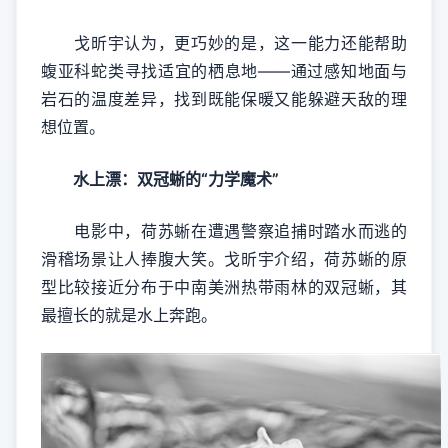
戈昕宇认为，更巧妙的是，这一能力还能帮助
蝮亚科蛇类寻找适宜的栖息地——通过感知地面与
岩石的温度差异，找到既能保暖又能躲避天敌的理
想位置。
水上漂：双冠蜥的“力学魔术”
电影中，荷苏蜥在遭遇警察追捕时踏水而逃的
滑稽场景让人捧腹大笑。戈昕宇介绍，荷苏蜥的原
型比较接近分布于中南美洲热带雨林的双冠蜥，其
最擅长的就是水上奔跑。