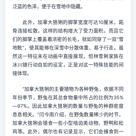
泛蓝的色泽，便于在雪地中隐藏。
此外，加拿大猞猁的脚掌宽度可达10厘米，跖
骨连接松散，这样的结构增大了受力面积。而且它
们的脚掌上覆盖着浓密的长毛，就如同穿了一双“雪
地靴”，使其能够在深雪中分散体重、易于行走。虽
然这一特征未在动画中直接展现，但林雪猁家族在
冰川镇行动自如的设定，正是对这一特殊技能的间
接体现。
“加拿大猞猁的主要猎物为各种野兔，依据不同
年份季节，野兔在其总食物量中所占的比例为35%
—97%。因此加拿大猞猁的数量与野兔的种群密度
息息相关。”闫今雨介绍，在野兔数量稀少的时节，
加拿大猞猁会猎食一些小型啮齿类动物、野鸭和松
鸡等。此外，偶尔也有记录显示，它们会捕食到一