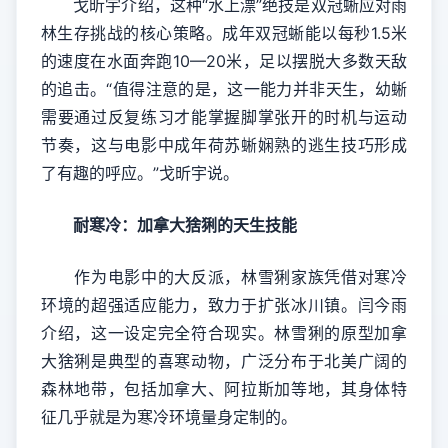
戈昕宇介绍，这种“水上漂”绝技是双冠蜥应对雨
林生存挑战的核心策略。成年双冠蜥能以每秒1.5米
的速度在水面奔跑10—20米，足以摆脱大多数天敌
的追击。“值得注意的是，这一能力并非天生，幼蜥
需要通过反复练习才能掌握脚掌张开的时机与运动
节奏，这与电影中成年荷苏蜥娴熟的逃生技巧形成
了有趣的呼应。”戈昕宇说。
耐寒冷：加拿大猞猁的天生技能
作为电影中的大反派，林雪猁家族凭借对寒冷
环境的超强适应能力，致力于扩张冰川镇。闫今雨
介绍，这一设定完全符合现实。林雪猁的原型加拿
大猞猁是典型的喜寒动物，广泛分布于北美广阔的
森林地带，包括加拿大、阿拉斯加等地，其身体特
征几乎就是为寒冷环境量身定制的。