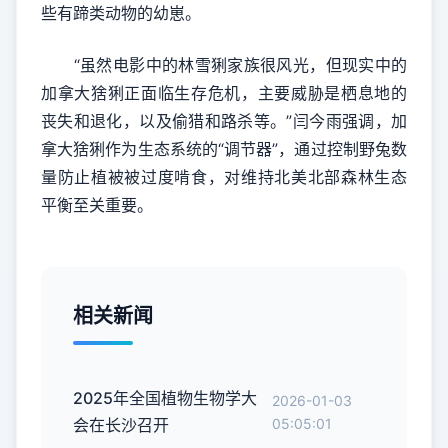
些有蹄类动物的幼崽。
“虽然电影中的林雪猁家族很风光，但现实中的
加拿大猞猁正面临生存危机，主要威胁是栖息地的
丧失和退化，以及偷猎和路杀等。”闫今雨强调，加
拿大猞猁作为生态系统的“调节器”，通过控制野兔数
量防止植被被过度啃食，对维持北美北部森林生态
平衡至关重要。
相关新闻
2025年全国植物生物学大
2026-01-03
会在长沙召开
05:05:01