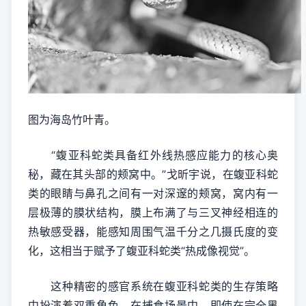
图为海岛竹叶青。
“蝮亚科蛇类具备红外线热感应能力的核心奥
秘，藏在其头部的颊窝中。”戈昕宇说，在蝮亚科蛇
类的眼睛与鼻孔之间有一对深邃的颊窝，窝内有一
层极薄的膜状结构，膜上布满了与三叉神经相连的
热敏感受器，能感知周围气温千分之几摄氏度的变
化，这相当于赋予了蝮亚科蛇类“热成像视觉”。
这种精密的感官系统在蝮亚科蛇类的生存策略
中扮演着双重角色。在捕食场景中，即使在完全黑