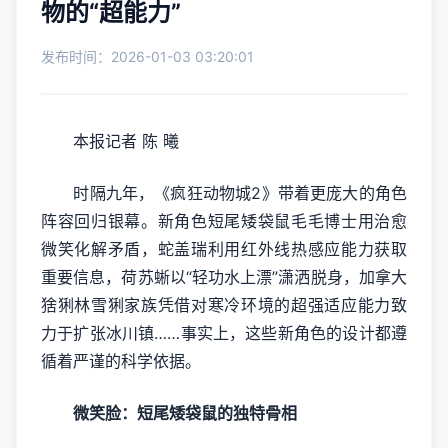
物的“超能力”
发布时间：2026-01-03 03:20:01
本报记者 陈 曦
时隔九年，《疯狂动物城2》带着更庞大的角色
阵容回归银幕。新角色短尾矮袋鼠毛毛博士用治愈
微笑化解矛盾，蛇盖瑞利用红外线热感应能力获取
重要信息，荷苏蜥以“轻功水上漂”潇洒脱身，加拿大
猞猁林雪猁家族凭借对寒冷环境的超强适应能力致
力于扩张冰川镇……事实上，这些新角色的设计都遵
循着严谨的科学依据。
微笑脸：短尾矮袋鼠的独特骨相