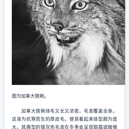
图为加拿大猞猁。
加拿大猞猁体毛又长又浓密，毛发覆盖全身。
这身为抗寒而生的厚皮毛，使其看起来体型颇为庞
大。其典型的银灰色毛发在冬季会呈现银霜或微微