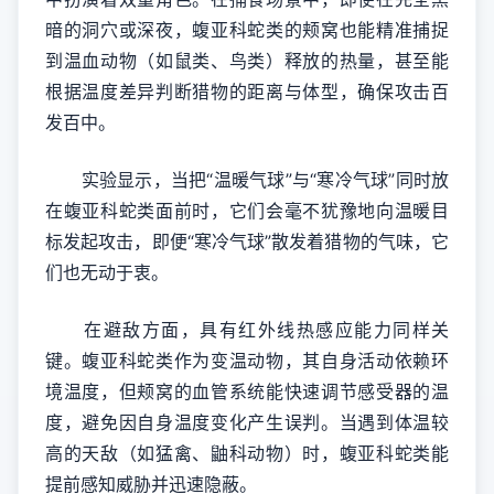
暗的洞穴或深夜，蝮亚科蛇类的颊窝也能精准捕捉
到温血动物（如鼠类、鸟类）释放的热量，甚至能
根据温度差异判断猎物的距离与体型，确保攻击百
发百中。
实验显示，当把“温暖气球”与“寒冷气球”同时放
在蝮亚科蛇类面前时，它们会毫不犹豫地向温暖目
标发起攻击，即便“寒冷气球”散发着猎物的气味，它
们也无动于衷。
在避敌方面，具有红外线热感应能力同样关
键。蝮亚科蛇类作为变温动物，其自身活动依赖环
境温度，但颊窝的血管系统能快速调节感受器的温
度，避免因自身温度变化产生误判。当遇到体温较
高的天敌（如猛禽、鼬科动物）时，蝮亚科蛇类能
提前感知威胁并迅速隐蔽。