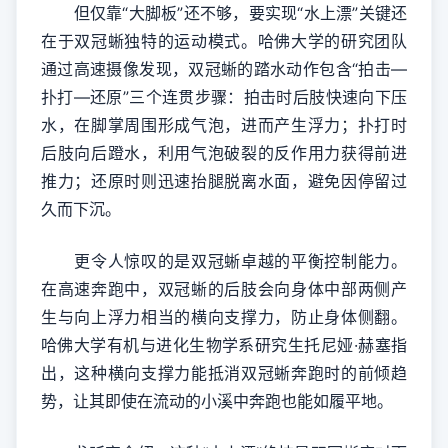
但仅靠“大脚板”还不够，要实现“水上漂”关键还
在于双冠蜥独特的运动模式。哈佛大学的研究团队
通过高速摄像发现，双冠蜥的踏水动作包含“拍击—
扑打—还原”三个连贯步骤：拍击时后肢快速向下压
水，在脚掌周围形成气泡，进而产生浮力；扑打时
后肢向后蹬水，利用气泡破裂的反作用力获得前进
推力；还原时则迅速抬腿脱离水面，避免因停留过
久而下沉。
更令人惊叹的是双冠蜥卓越的平衡控制能力。
在高速奔跑中，双冠蜥的后肢会向身体中部两侧产
生与向上浮力相当的横向支撑力，防止身体侧翻。
哈佛大学有机与进化生物学系研究生托尼娅·赫塞指
出，这种横向支撑力能抵消双冠蜥奔跑时的前倾趋
势，让其即使在流动的小溪中奔跑也能如履平地。