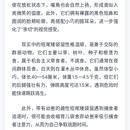
使在放松状态下，嘴角也会自然上扬，形成类似人
类微笑的弧度。此外，它们拥有裸露的黑色短鼻和
圆润的脸颊轮廓，再搭配小巧的圆耳朵，进一步强
化了“亲切”的视觉感受。
现实中的短尾矮袋鼠性格温顺，是善于交际的
群居动物。它们主要以草、树叶、种子和根茎为
食，属于机会主义草食者，不挑食。它们通常在夜
间群体觅食，白天则在灌木丛中休息。虽然体型小
巧，体长40—54厘米，体重1.5—4.5千克，但它们
的后腿强壮有力，弹跳高度可达1.5米，遇到危险时
能快速跳跃逃生。
此外，带有幼崽的雌性短尾矮袋鼠遇到捕食者
追逐时，很可能会收缩育儿袋舍弃幼崽来吸引捕食
者注意力，从而为自己争取逃跑时间。