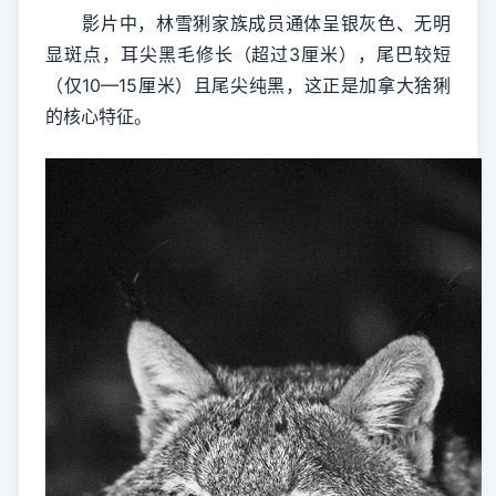
影片中，林雪猁家族成员通体呈银灰色、无明
显斑点，耳尖黑毛修长（超过3厘米），尾巴较短
（仅10—15厘米）且尾尖纯黑，这正是加拿大猞猁
的核心特征。