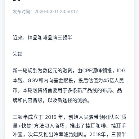
发布时间：2026-03-11 23:50:17
近来，精品咖啡品牌三顿半
完结
新一轮规划为数亿元的融资，由CPE源峰领投，IDG
本钱、GGV和内向基金跟投，投后估值为45亿人民
币。本轮融资将首要用于多条新产品线的布局、品
牌和内容晋级，以及新途径的测验。
三顿半成立于 2015 年，创始人吴骏带领团队以“质
量+快捷”方法切入商场，推出了挂耳咖啡、挂耳手
冲壶，次年又推出冷萃滤泡咖啡。2018年，三顿半