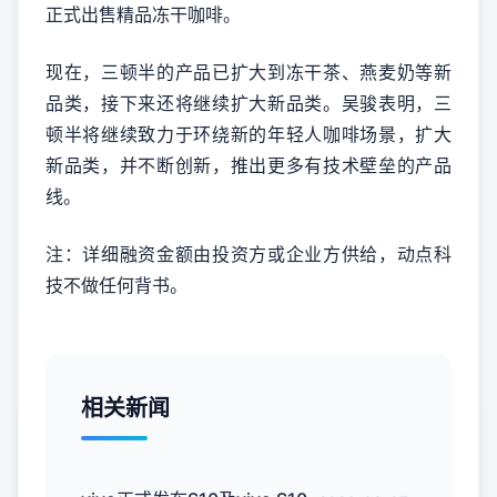
正式出售精品冻干咖啡。
现在，三顿半的产品已扩大到冻干茶、燕麦奶等新
品类，接下来还将继续扩大新品类。吴骏表明，三
顿半将继续致力于环绕新的年轻人咖啡场景，扩大
新品类，并不断创新，推出更多有技术壁垒的产品
线。
注：详细融资金额由投资方或企业方供给，动点科
技不做任何背书。
相关新闻