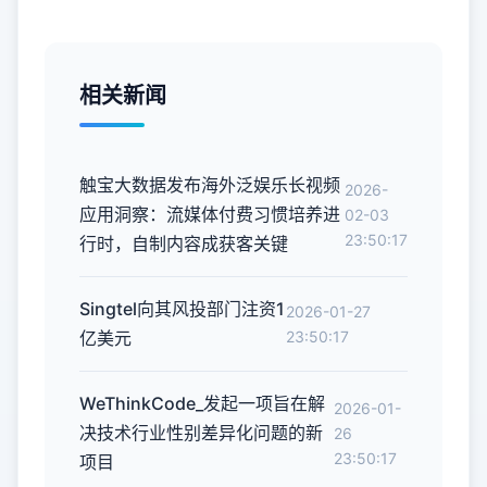
相关新闻
触宝大数据发布海外泛娱乐长视频
2026-
应用洞察：流媒体付费习惯培养进
02-03
23:50:17
行时，自制内容成获客关键
Singtel向其风投部门注资1
2026-01-27
亿美元
23:50:17
WeThinkCode_发起一项旨在解
2026-01-
决技术行业性别差异化问题的新
26
23:50:17
项目