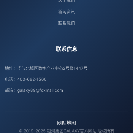
新闻资讯
联系我们
联系信息
地址：毕节北城区数字产业中心2号楼1447号
电话：400-662-1560
邮箱：galaxy89@foxmail.com
网站地图
© 2019–2025 银河集团GALAXY官方网站 版权所有