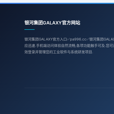
银河集团GALAXY官方网站
银河集团GALAXY官方入口✅pa996.cc✅银河集团GA
应迅速.手机端访问体验自然流畅,各项功能触手可及.您可
效登录并管理您的工业软件与系统研发项目.