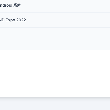
roid 系统
Expo 2022
持