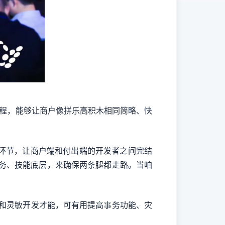
流程，能够让商户像拼乐高积木相同简略、快
中间环节，让商户端和付出端的开发者之间完结
务、技能底层，来确保两条腿都走路。当咱
展性和灵敏开发才能，可有用提高事务功能、灾