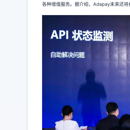
各种增值服务。据介绍，Adapay未来