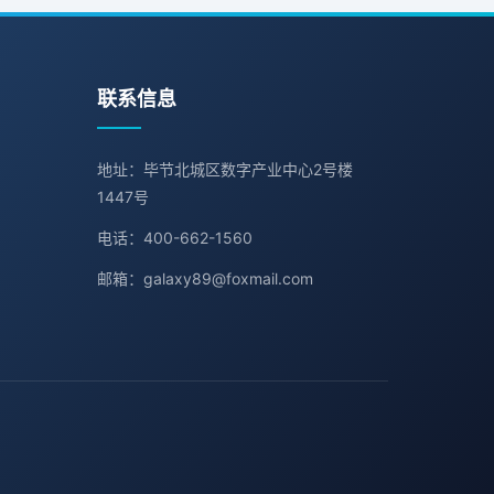
联系信息
地址：毕节北城区数字产业中心2号楼
1447号
电话：400-662-1560
邮箱：galaxy89@foxmail.com