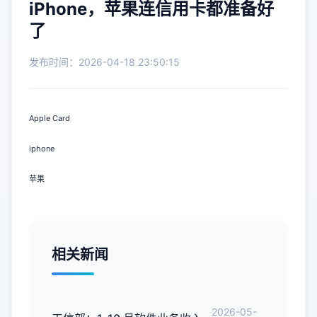
iPhone，苹果连信用卡都准备好
了
发布时间：2026-04-18 23:50:15
Apple Card
iphone
苹果
相关新闻
2026-05-