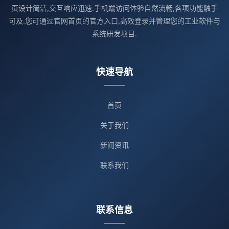
页设计简洁,交互响应迅速.手机端访问体验自然流畅,各项功能触手
可及.您可通过官网首页的官方入口,高效登录并管理您的工业软件与
系统研发项目.
快速导航
首页
关于我们
新闻资讯
联系我们
联系信息