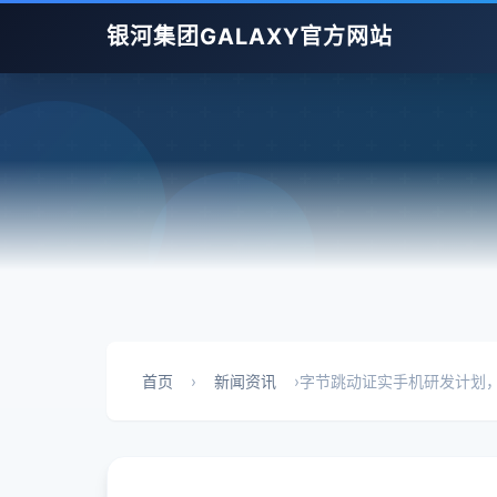
银河集团GALAXY官方网站
首页
›
新闻资讯
›
字节跳动证实手机研发计划