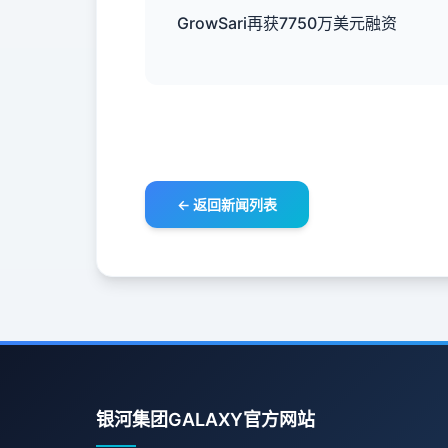
GrowSari再获7750万美元融资
← 返回新闻列表
银河集团GALAXY官方网站