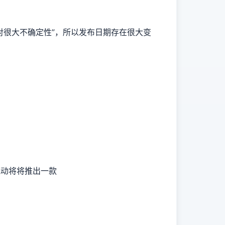
对很大不确定性”，所以发布日期存在很大变
跳动将将推出一款