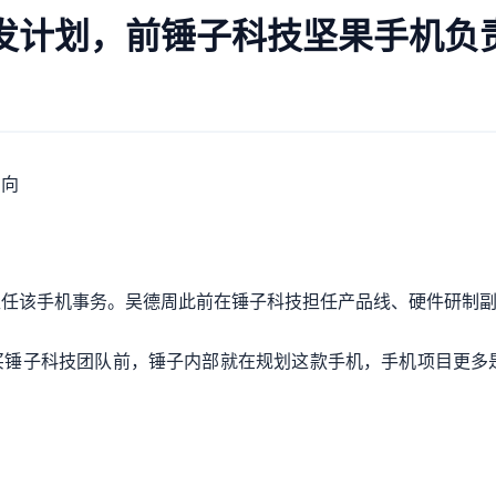
发计划，前锤子科技坚果手机负
日向
任该手机事务。吴德周此前在锤子科技担任产品线、硬件研制副总
锤子科技团队前，锤子内部就在规划这款手机，手机项目更多是