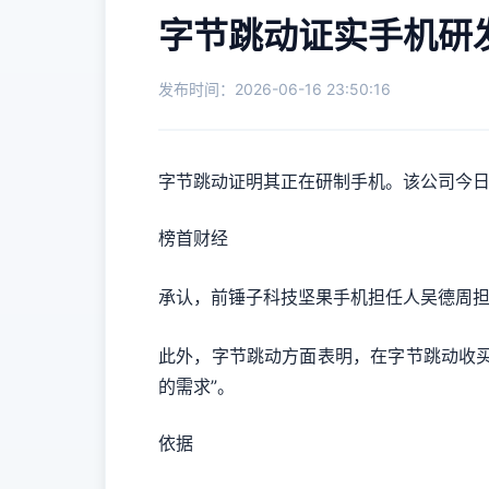
字节跳动证实手机研
发布时间：2026-06-16 23:50:16
字节跳动证明其正在研制手机。该公司今
榜首财经
承认，前锤子科技坚果手机担任人吴德周担
此外，字节跳动方面表明，在字节跳动收买
的需求”。
依据