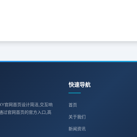
快速导航
LAXY官网首页设计简洁,交互响
首页
通过官网首页的官方入口,高
关于我们
新闻资讯