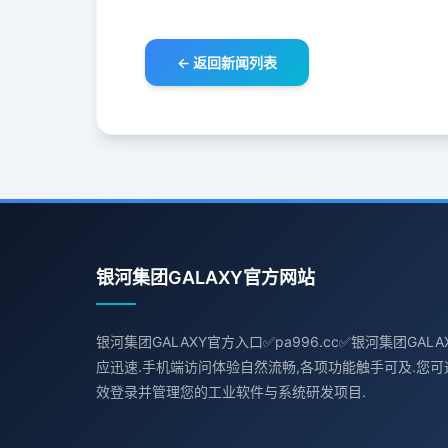
← 返回新闻列表
银河集团GALAXY官方网站
银河集团GALAXY官方入口✅pa996.cc✅银河集团GA
应迅速.手机端访问体验自然流畅,各项功能触手可及.您可
效登录并管理您的工业软件与系统研发项目.