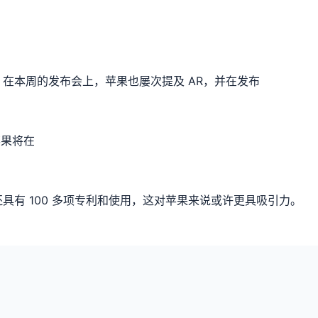
it，在本周的发布会上，苹果也屡次提及 AR，并在发布
苹果将在
on 还具有 100 多项专利和使用，这对苹果来说或许更具吸引力。