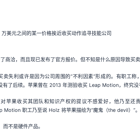
000 万美元之间的某一价格挨近收买动作追寻技能公司
行了商洽，而且现已发布了官方报价。但不知是什么原因导致买
表明，买卖失利或许是因为公司周围的“不利因素”形成的。有职工称，联合创始
了后续。苹果曾在 2013 年测验收买 Leap Motion，终究
官 Holz 对苹果收买其团队和知识产权的提议不感爱好，他乃
p Motion 职工乃至说 Holz 将苹果描绘为“魔鬼（the devil）”
爱好，而不是硬件产品。