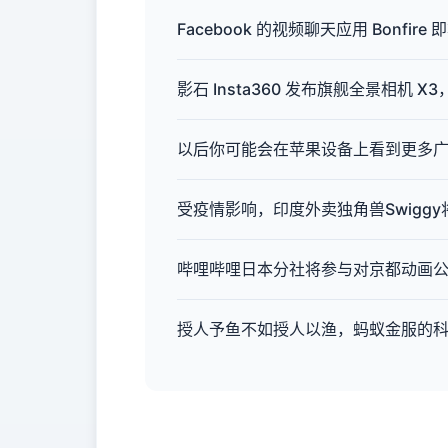
Facebook 的视频聊天应用 Bonfire
影石 Insta360 发布旗舰全景相机 X3
以后你可能会在苹果设备上看到更多
受疫情影响，印度外卖独角兽Swigg
哔哩哔哩日本分社将参与对京都动画
授人予鱼不如授人以渔，蚂蚁金服的