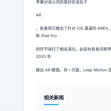
苹果对该公司的爱好应该在于
AR
，前者现已推出了针对 iOS 渠道的 ARK
新 iPad Pro
的环节进行了相关演示。此前也有音讯称
2020 年
推出 AR 眼镜。另一方面，Leap Moti
相关新闻