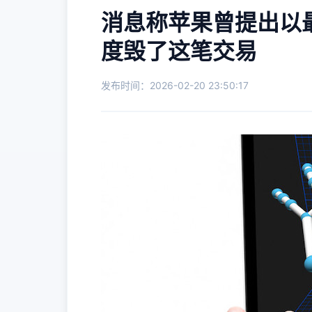
消息称苹果曾提出以最高
度毁了这笔交易
发布时间：2026-02-20 23:50:17