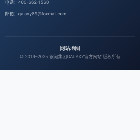
电话：400-662-1560
邮箱：galaxy89@foxmail.com
网站地图
© 2019–2025 银河集团GALAXY官方网站 版权所有