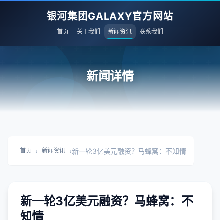
银河集团GALAXY官方网站
首页
关于我们
新闻资讯
联系我们
新闻详情
›
›
新一轮3亿美元融资？马蜂窝：不知情
首页
新闻资讯
新一轮3亿美元融资？马蜂窝：不
知情