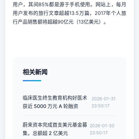
用户，其间85%都是源于手机使用。网站上，每月
用户发布的旅行文章超越13.5万篇，2017年个人旅
行产品销售额将超越90亿元（13亿美元）。
相关新闻
临床医生终生教育机构好医术
2026-01-31
获近 5000 万元 A 轮融资
23:50:17
蔚来资本完成首支美元基金募
2026-01-30
集，总额超 2 亿美元
23:50:17