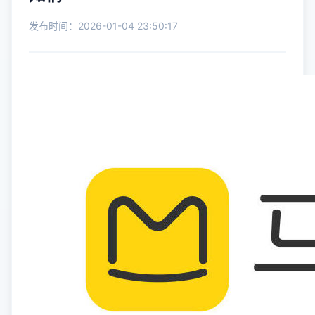
发布时间：2026-01-04 23:50:17