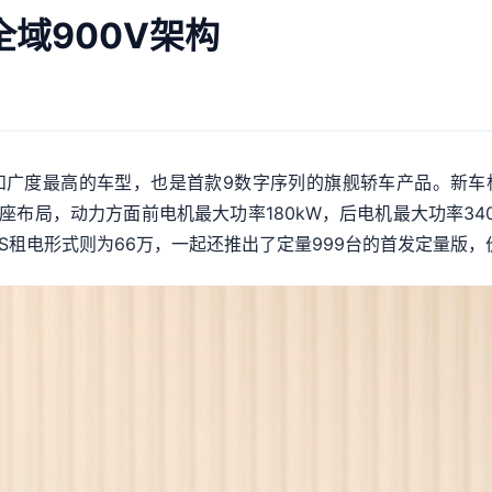
全域900V架构
和广度最高的车型，也是首款9数字序列的旗舰轿车产品。新车根
布局，动力方面前电机最大功率180kW，后电机最大功率340
aS租电形式则为66万，一起还推出了定量999台的首发定量版，价格