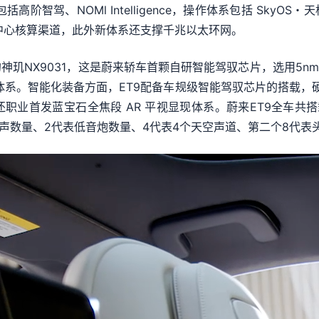
包括高阶智驾、NOMl Intelligence，操作体系包括 Sky
M 中心核算渠道，此外新体系还支撑千兆以太环网。
玑NX9031，这是蔚来轿车首颗自研智能驾驭芯片，选用5n
体系。智能化装备方面，ET9配备车规级智能驾驭芯片的搭载，
业首发蓝宝石全焦段 AR 平视显现体系。蔚来ET9全车共搭
环绕声数量、2代表低音炮数量、4代表4个天空声道、第二个8代表