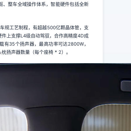
OS・天枢、整车全域操作体系，智能硬件包括全新
m车规工艺制程，有超越500亿颗晶体管，支
硬件上支撑L4级自动驾驭，合作高精度4D成
载有35个扬声器，最高功率可达2800W，
头枕扬声器数量（每个座椅 * 2）。