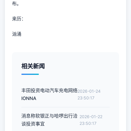
布。
来历：
汹涌
相关新闻
丰田投资电动汽车充电网络
2026-01-24
IONNA
23:50:17
消息称软银正与哈啰出行洽
2026-01-22
谈投资事宜
23:50:17