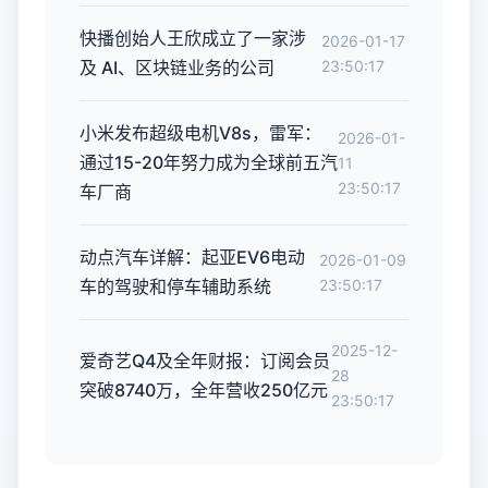
快播创始人王欣成立了一家涉
2026-01-17
及 AI、区块链业务的公司
23:50:17
小米发布超级电机V8s，雷军：
2026-01-
通过15-20年努力成为全球前五汽
11
23:50:17
车厂商
动点汽车详解：起亚EV6电动
2026-01-09
车的驾驶和停车辅助系统
23:50:17
2025-12-
爱奇艺Q4及全年财报：订阅会员
28
突破8740万，全年营收250亿元
23:50:17