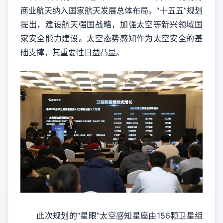
商业航天纳入国家航天发展总体布局。“十五五”规划
提出，建设航天强国战略，加强太空等新兴领域国
家安全能力建设。太空态势感知作为太空安全的基
础支撑，其重要性日益凸显。
此次规划的“星眼”太空感知星座由156颗卫星组