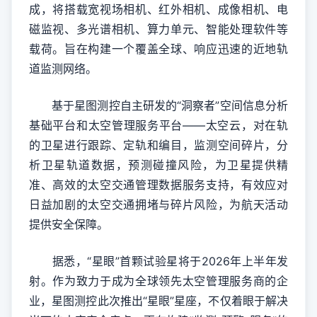
成，将搭载宽视场相机、红外相机、成像相机、电
磁监视、多光谱相机、算力单元、智能处理软件等
载荷。旨在构建一个覆盖全球、响应迅速的近地轨
道监测网络。
基于星图测控自主研发的“洞察者”空间信息分析
基础平台和太空管理服务平台——太空云，对在轨
的卫星进行跟踪、定轨和编目，监测空间碎片，分
析卫星轨道数据，预测碰撞风险，为卫星提供精
准、高效的太空交通管理数据服务支持，有效应对
日益加剧的太空交通拥堵与碎片风险，为航天活动
提供安全保障。
据悉，“星眼”首颗试验星将于2026年上半年发
射。作为致力于成为全球领先太空管理服务商的企
业，星图测控此次推出“星眼”星座，不仅着眼于解决