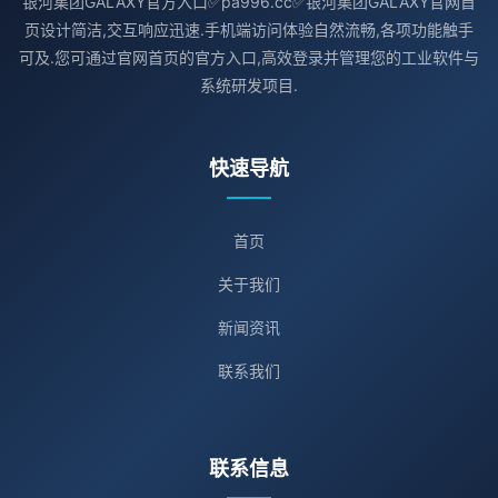
银河集团GALAXY官方入口✅pa996.cc✅银河集团GALAXY官网首
页设计简洁,交互响应迅速.手机端访问体验自然流畅,各项功能触手
可及.您可通过官网首页的官方入口,高效登录并管理您的工业软件与
系统研发项目.
快速导航
首页
关于我们
新闻资讯
联系我们
联系信息