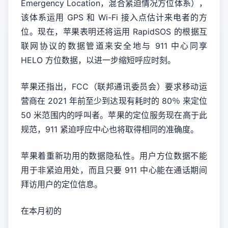
Emergency Location，混合紧迫情况方位体系），
该体系运用 GPS 和 Wi-Fi 接入点估计来电者的方
位。现在，苹果表明还将运用 RapidSOS 的根据互
联网协议的数据管道来安全地与 911 中心同享
HELO 方位数据，以进一步缩短呼应时刻。
苹果还指出，FCC（联邦通讯委员会）要求移动运
营商在 2021 年前至少到达现有耗时的 80％ 来定位
50 米范围内的呼叫者。苹果的定位服务现在高于此
规范，911 紧迫呼应中心也将取得相同的准确度。
苹果着重新功用的数据隐私性。用户方位数据不能
用于非紧迫用处，而且只要 911 中心能在通话期间
拜访用户的定位信息。
在本月初的