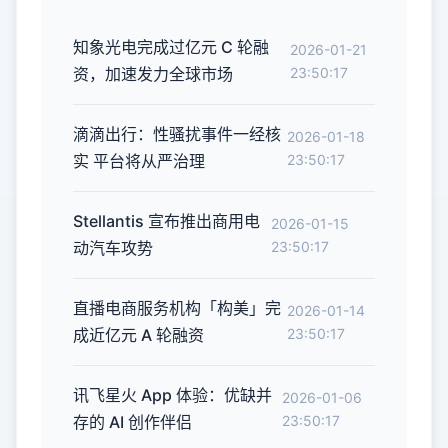
知象光电完成过亿元 C 轮融
2026-01-21
资，加速发力全球市场
23:50:17
滴滴出行：性骚扰事件一经核
2026-01-18
实 平台将从严治理
23:50:17
Stellantis 宣布推出商用电
2026-01-15
动汽车攻势
23:50:17
直播电商服务机构「构美」完
2026-01-14
成近亿元 A 轮融资
23:50:17
讯飞星火 App 体验：优缺并
2026-01-06
存的 AI 创作伴侣
23:50:17