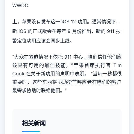
WWDC
上，苹果没有发布这一 iOS 12 功用。通常情况下，
新 iOS 的正式版会在每年 9 月份推出，新的 911 报
警定位功用应该会同步上线。
“大众在紧迫情况下依托 911 中心，咱们信任他们应
该具有可用的最佳技能，”苹果首席执行官 Tim
Cook 在关于新功用的声明中表明。 “当每一秒都很
重要时，这些东西将协助榜首呼应者在咱们的客户
最需求协助时联络他们。”
相关新闻