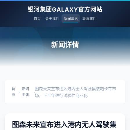
银河集团GALAXY官方网站
首页
关于我们
新闻资讯
联系我们
新闻详情
图森未来宣布进入港内无人驾驶集装箱卡车市
首
新闻
›
›
页
资讯
场，下半年进行试验性商业化
图森未来宣布进入港内无人驾驶集