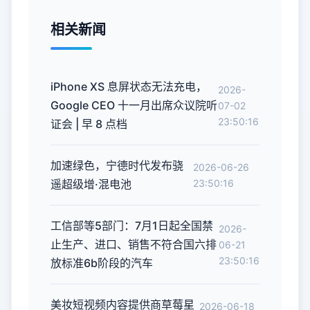
相关新闻
iPhone XS 息屏状态无法充电，
2026-
Google CEO 十一月出席众议院听
07-02
23:50:16
证会 | 早 8 点档
加速绿色，宁德时代发布骁
2026-06-26
遥超级增·混电池
23:50:16
工信部等5部门：7月1日起全国禁
2026-
止生产、进口、销售不符合国六排
06-21
23:50:16
放标准6b阶段的汽车
美妆短视频内容提供商草莓星
2026-06-18