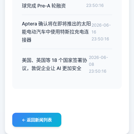
球完成 Pre-A 轮融资
23:50:16
Aptera 确认将在即将推出的太阳
2026-06-
能电动汽车中使用特斯拉充电连
16
23:50:16
接器
2026-06-
美国、英国等 18 个国家签署协
08
议，敦促企业让 AI 更加安全
23:50:16
← 返回新闻列表