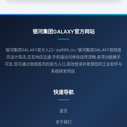
银河集团GALAXY官方网站
银河集团GALAXY官方入口✅pa996.cc✅银河集团GALAXY官网首
页设计简洁,交互响应迅速.手机端访问体验自然流畅,各项功能触手
可及.您可通过官网首页的官方入口,高效登录并管理您的工业软件与
系统研发项目.
快速导航
首页
关于我们