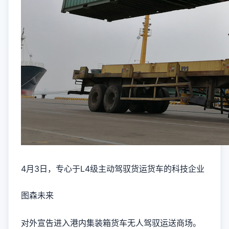
4月3日，专心于L4级主动驾驭货运货车的科技企业
图森未来
对外宣告进入港内集装箱货车无人驾驭运送商场。