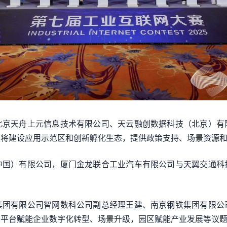
天舟上元信息技术有限公司、天云融创数据科技（北京）有
区将建设应用示范区和创新孵化生态，提供政策支持、场景资源
）有限公司，厦门金龙联合工业汽车有限公司与天翼交通科
有限公司智网数科公司副总经理王建、南京钢铁集团有限公
网平台赋能企业数字化转型、场景升级，园区赋能产业发展等议