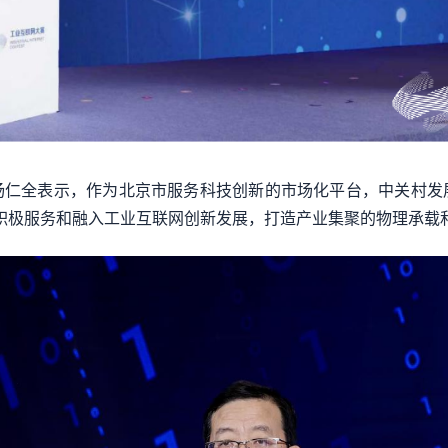
全表示，作为北京市服务科技创新的市场化平台，中关村发
，积极服务和融入工业互联网创新发展，打造产业集聚的物理承载