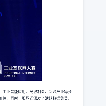
、工业智能应用、离散制造、新兴产业等多
价值。同时，现场还颁发了活跃数据集奖、