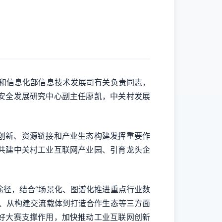
业和信息化部信息技术发展司有关负责同志，
安全发展研究中心副主任廖凯，中关村发展
创新、资源链接和产业生态构建发挥重要作
共建中关村工业互联网产业园、引育龙头企
径，结合“场景化、图谱化推进重点行业数
、从构建交流载体到打造合作生态等三方面
好大赛支撑作用，加快推动工业互联网创新