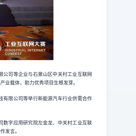
限公司等企业与石景山区中关村工业互联网
和产业载体，助力优秀项目生根发芽。
技有限公司等举行新能源汽车行业供需合作
司数字应用研究院左金龙、中关村工业互联
题作发言。