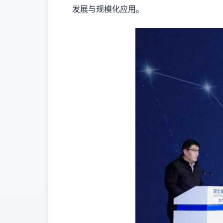
发展与规模化应用。