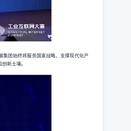
展集团始终将服务国家战略、支撑现代化产
和创新土壤。