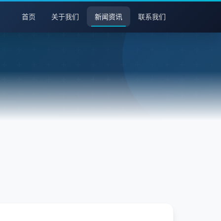
首页
关于我们
新闻资讯
联系我们