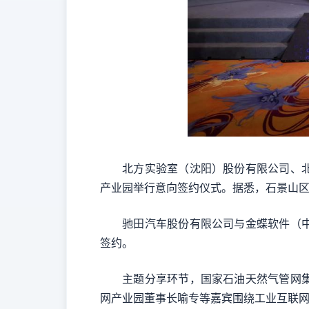
北方实验室（沈阳）股份有限公司、北京
产业园举行意向签约仪式。据悉，石景山
驰田汽车股份有限公司与金蝶软件（中国
签约。
主题分享环节，国家石油天然气管网集团
网产业园董事长喻专等嘉宾围绕工业互联