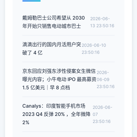
戴姆勒巴士公司希望从 2030
2026-06-
年开始只销售电动城市巴士
13 23:50:16
滴滴出行的国内月活用户突
2026-06-10
破了 4 亿
23:50:16
京东回应刘强东涉性侵案女生微信
2026-
曝光内容；小牛电动 IPO 最高募资
06-09
23:50:16
1.5 亿美元｜早 8 点档
Canalys：印度智能手机市场
2026-06-
2023 Q4 反弹 20% ，全年微降
07
23:50:16
2%