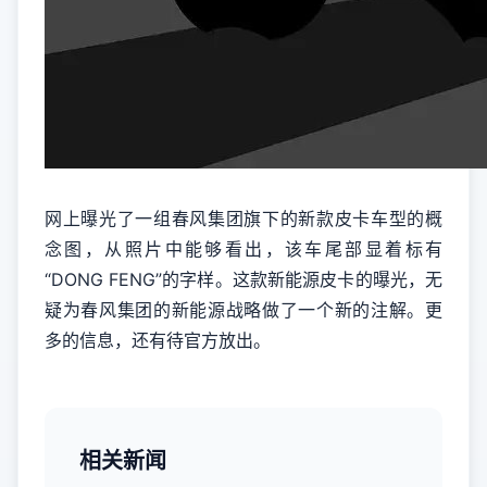
网上曝光了一组春风集团旗下的新款皮卡车型的概
念图，从照片中能够看出，该车尾部显着标有
“DONG FENG”的字样。这款新能源皮卡的曝光，无
疑为春风集团的新能源战略做了一个新的注解。更
多的信息，还有待官方放出。
相关新闻