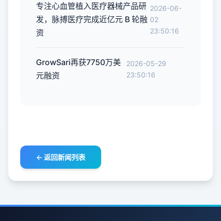
专注心血管植入医疗器械产品研
2026-06-
发，脉搏医疗完成近亿元 B 轮融
02
23:50:16
资
GrowSari再获7750万美
2026-05-29
元融资
23:50:16
← 返回新闻列表