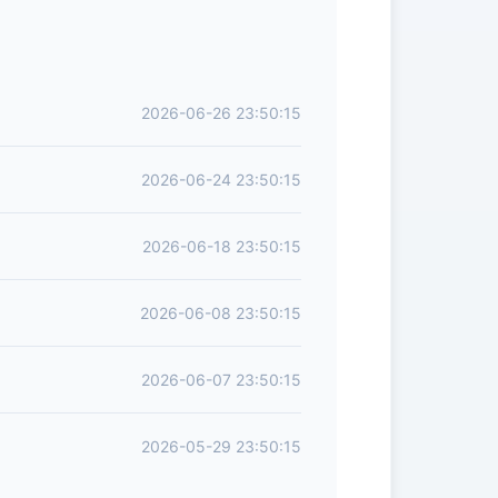
2026-06-26 23:50:15
2026-06-24 23:50:15
2026-06-18 23:50:15
2026-06-08 23:50:15
2026-06-07 23:50:15
2026-05-29 23:50:15