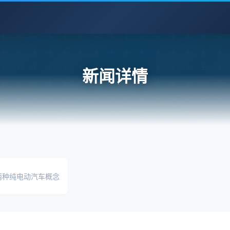
新闻详情
两种纯电动汽车概念