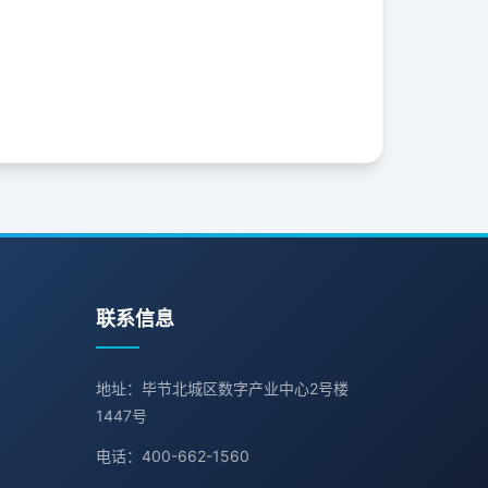
联系信息
地址：毕节北城区数字产业中心2号楼
1447号
电话：400-662-1560