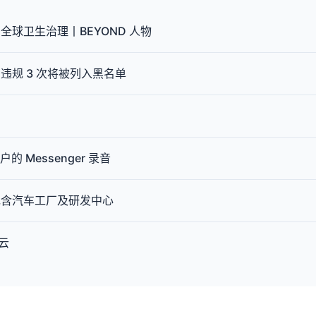
球卫生治理丨BEYOND 人物
规 3 次将被列入黑名单
的 Messenger 录音
包含汽车工厂及研发中心
云