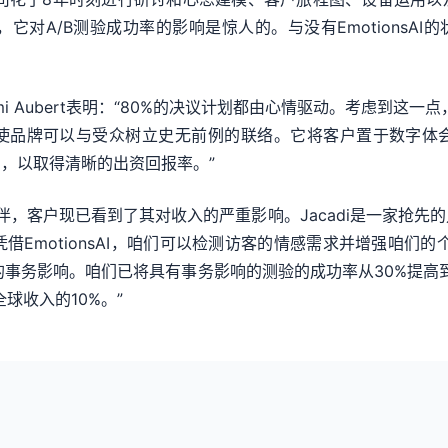
，它对A/B测验成功率的影响是惊人的。与没有EmotionsAI的状
mi Aubert表明：“80%的决议计划都由心情驱动。考虑到这一点
使品牌可以与受众树立史无前例的联络。它将客户置于数字体
，以取得清晰的出资回报率。”
I的合作伙伴，客户现已看到了其对收入的严重影响。Jacadi是一
明：“凭借EmotionsAI，咱们可以检测访客的情感需求并增强咱们的
动的事务影响。咱们已将具有事务影响的测验的成功率从30%提高到90
全球收入的10%。”