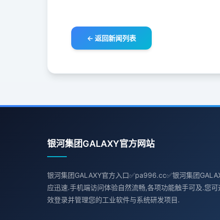
← 返回新闻列表
银河集团GALAXY官方网站
银河集团GALAXY官方入口✅pa996.cc✅银河集团GA
应迅速.手机端访问体验自然流畅,各项功能触手可及.您可
效登录并管理您的工业软件与系统研发项目.