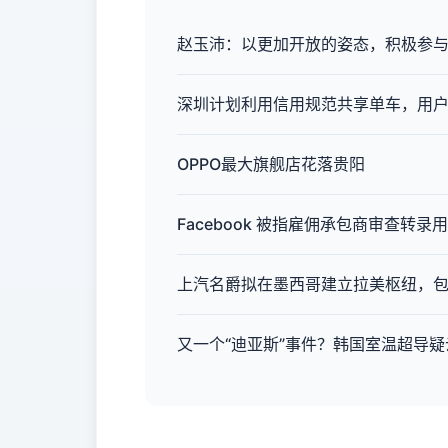
赵玉沛：以更加开放的姿态，积极参与全
深圳计划利用信用规范共享单车，用户违
OPPO最大旗舰店花落贵阳
Facebook 被指雇佣承包商审查转录用户
上汽名爵拟在墨西哥建立拉美枢纽，
又一个“迪亚斯”事件？韩国室温超导疑