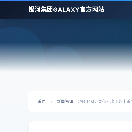
银河集团GALAXY官方网站
首页
›
新闻资讯
›
AB Tasty 宣布推出市场上