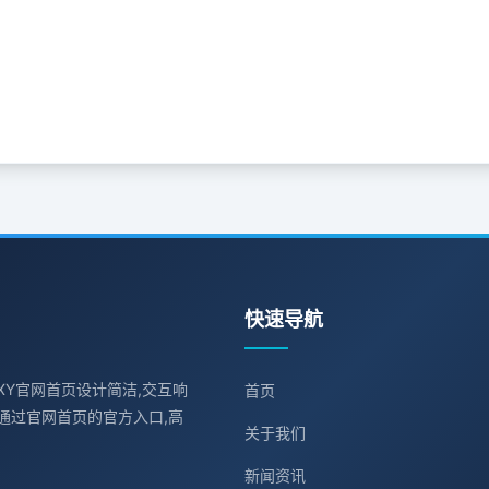
快速导航
LAXY官网首页设计简洁,交互响
首页
通过官网首页的官方入口,高
关于我们
新闻资讯