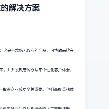
求的解决方案
众细分；这是一款绝无仅有的产品，可协助品牌在
的成功率，并开发改善的办法来个性化客户体会，
的需求关于取得商业成功至关重要。他们高度重视体
用以及与实时网站交互相结合的人工智能技能。