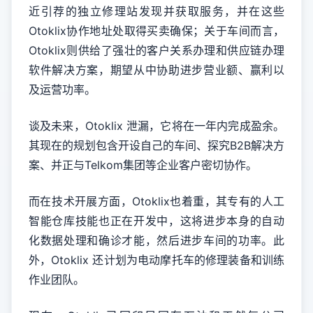
近引荐的独立修理站发现并获取服务，并在这些
Otoklix协作地址处取得买卖确保；关于车间而言，
Otoklix则供给了强壮的客户关系办理和供应链办理
软件解决方案，期望从中协助进步营业额、赢利以
及运营功率。
谈及未来，Otoklix 泄漏，它将在一年内完成盈余。
其现在的规划包含开设自己的车间、探究B2B解决方
案、并正与Telkom集团等企业客户密切协作。
而在技​​术开展方面，Otoklix也着重，其专有的人工
智能仓库技能也正在开发中，这将进步本身的自动
化数据处理和确诊才能，然后进步车间的功率。此
外，Otoklix 还计划为电动摩托车的修理装备和训练
作业团队。