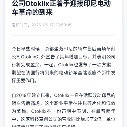
公司Otoklix正着手迎接印尼电动
车革命的到来
发布时间：2026-05-17 23:50:16
今日早些时候，总部坐落印尼的轿车售后商场草创
公司Otoklix对外宣告了其年增加目标，并表明公司
行将完成盈余。一起，Otoklix也发布了一项方案，
期望在该国行将到来的电动轿车基础设施革新中发
挥重要作用。
自2019年建立以来，Otoklix一直在活跃改动印尼的
轿车售后商场，这个职业平常往往以碎片化和低效
为著称。Otoklix在一份声明中表明，在曩昔两年
中，这家科技草创公司的营收同比增加了2倍，单位