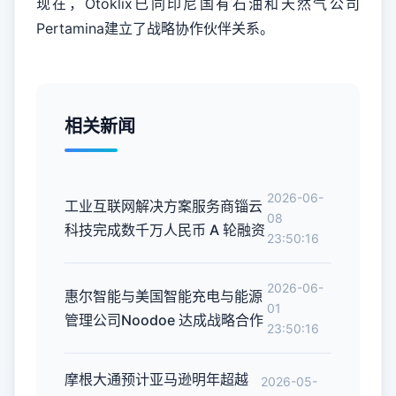
现在，Otoklix已同印尼国有石油和天然气公司
Pertamina建立了战略协作伙伴关系。
相关新闻
2026-06-
工业互联网解决方案服务商锱云
08
科技完成数千万人民币 A 轮融资
23:50:16
2026-06-
惠尔智能与美国智能充电与能源
01
管理公司Noodoe 达成战略合作
23:50:16
摩根大通预计亚马逊明年超越
2026-05-