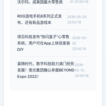
沃尔玛，成美国最大零售商
31 23:50:16
ROG游戏手机8系列正式发
2026-05-24
布，还有新品游戏本
23:50:16
得见科技发布“快闪盒子”心零售
2026-05-
系统，用户可在App上体验家装
22
23:50:16
DIY
紧随时代，数字科技助力澳门经贸
2026-
发展！南光集团确认参展BEYOND
05-15
23:50:16
Expo 2022！