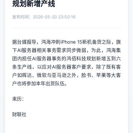
规划新增产线
发布时间：2026-05-20 23:50:16
据台媒报导，鸿海冲刺iPhone 15新机备货之际，旗
下AI服务器相关事务需求同步微弱，为此，鸿海集
团内担任AI服务器事务的鸿佰科技规划新增五到六
条生产线，以应对AI服务器客户要求，除了既有客
户如辉达、微软与亚马逊之外，脸书、苹果等大客
户也将参加本年出货队伍。
来历：
财联社