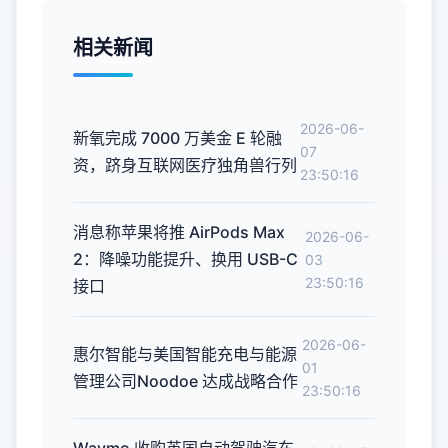
相关新闻
2026-06-
新氧完成 7000 万美金 E 轮融
07
资，跻身互联网医疗独角兽行列
23:50:16
消息称苹果将推 AirPods Max
2026-06-
2：降噪功能提升、换用 USB-C
03
23:50:16
接口
2026-06-
惠尔智能与美国智能充电与能源
01
管理公司Noodoe 达成战略合作
23:50:16