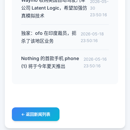
Waymo 收购英国自动驾驶汽车
2026-05-
公司 Latent Logic，希望加强仿
30
23:50:16
真模拟技术
独家：ofo 在印度裁员，扼
2026-05-18
杀了该地区业务
23:50:16
Nothing 的首款手机 phone
2026-05-16
(1) 将于今年夏天推出
23:50:16
← 返回新闻列表