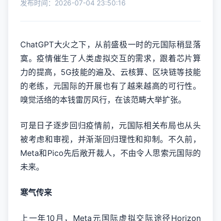
发布时间：2026-07-04 23:50:16
ChatGPT大火之下，从前盛极一时的元国际稍显落
寞。疫情催生了人类虚拟交互的需求，跟着芯片算
力的提高，5G技能的遍及、云核算、区块链等技能
的老练，元国际的开展也有了越来越高的可行性。
嗅觉活络的本钱雷厉风行，在该范畴大举扩张。
可是日子逐步回归疫情前，元国际相关布局也从头
被考虑和审视，并渐渐回归理性和抑制。不久前，
Meta和Pico先后敞开裁人，不由令人思索元国际的
未来。
寒气传来
上一年10月，Meta元国际虚拟交际途径Horizon