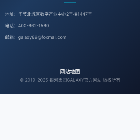
地址：毕节北城区数字产业中心2号楼1447号
电话：400-662-1560
邮箱：galaxy89@foxmail.com
网站地图
© 2019–2025 银河集团GALAXY官方网站 版权所有