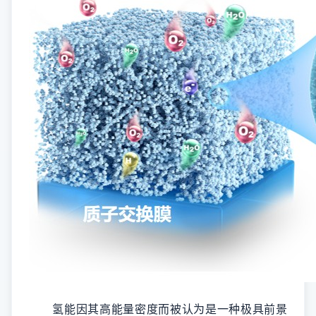
氢能因其高能量密度而被认为是一种极具前景