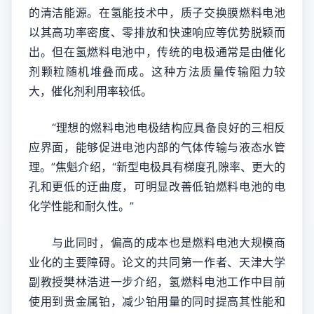
的清洁能源。在氢能技术中，质子交换膜燃料电池
以其高功率密度、零排放和快速响应等优势脱颖而
出。但在氢燃料电池中，传统的电极通常是由催化
剂颗粒随机堆叠而成。这种方法质量传输阻力较
大，催化剂利用率较低。
“理想的燃料电池电极结构应具备良好的三相反
应界面，能够促进电池内部的气体传输与液态水管
理。”焦魁介绍，“新型电极具有梯度孔隙率、更大的
孔和更低的迂曲度，可明显改善低铂燃料电池的电
化学性能和耐久性。”
与此同时，偏高的成本也是燃料电池大规模商
业化的主要障碍。论文的共同第一作者、天津大学
副教授樊林浩进一步介绍，氢燃料电池工作中目前
使用到贵金属铂，减少铂用量的同时提高其性能和