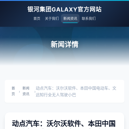
银河集团GALAXY官方网站
首页
关于我们
新闻资讯
联系我们
新闻详情
动点汽车：沃尔沃软件、本田中国电动车、文
首
新闻
›
›
页
资讯
远知行全无人驾驶小巴
动点汽车：沃尔沃软件、本田中国