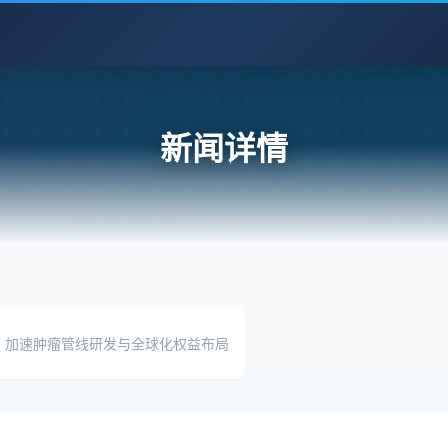
新闻详情
资，加速肿瘤管线研发与全球化权益布局