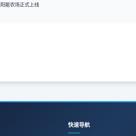
太阳能农场正式上线
快速导航