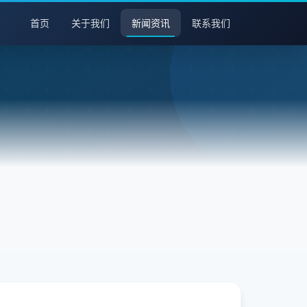
首页
关于我们
新闻资讯
联系我们