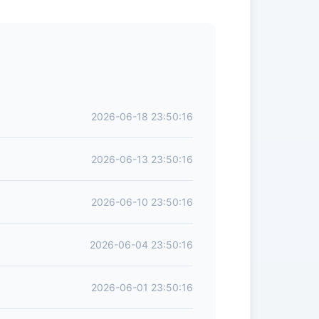
2026-06-18 23:50:16
2026-06-13 23:50:16
2026-06-10 23:50:16
2026-06-04 23:50:16
2026-06-01 23:50:16