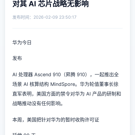
对其 AI 芯片战略无影响
发布时间：2026-02-09 23:50:17
华为今日
发布
AI 处理器 Ascend 910（昇腾 910），一起推出全
场景 AI 核算结构 MindSpore。华为轮值董事长徐
直军表明，美国方面的禁令对华为 AI 产品的研制和
战略推动没有任何影响。
本周，美国把针对华为的暂时收购许可证