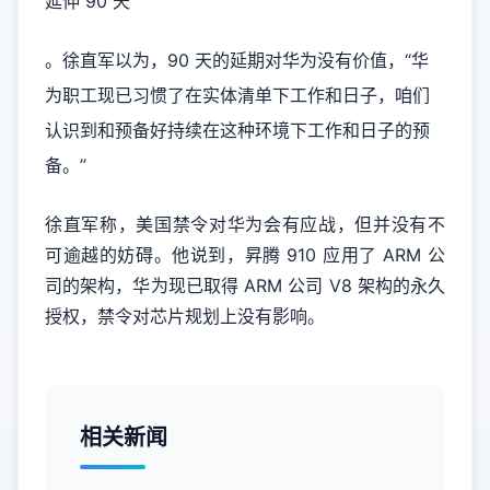
延伸 90 天
。徐直军以为，90 天的延期对华为没有价值，“华
为职工现已习惯了在实体清单下工作和日子，咱们
认识到和预备好持续在这种环境下工作和日子的预
备。”
徐直军称，美国禁令对华为会有应战，但并没有不
可逾越的妨碍。他说到，昇腾 910 应用了 ARM 公
司的架构，华为现已取得 ARM 公司 V8 架构的永久
授权，禁令对芯片规划上没有影响。
相关新闻