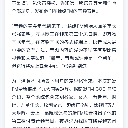
容渠道”。包含高晓松、许知远、熊培云等大咖们也
全部现身，发布他们在蜻蜓FM的音频节目。
“音频的黄金年代到来了。”蜻蜓FM创始人兼董事长
张强表明，互联网正在迎来第三个风口期，即万物
互联年代，在万物互联的各式终端上，语音成为最
重要的交互方法，音频内容的浸透率彻底有望比肩
视频和文字渠道。“曩昔，音频或许便是一个副角，
但它行将站上舞台中心。”张强判别道。
为了满意不同场景下用户的差异化需求，本次蜻蜓
FM全新推出了九大内容矩阵。据蜻蜓FM COO 肖轶
介绍，整个系统包含文明名家、女人、新青年、财
经、儿童生长、原创克己、超级广播剧、影视IP等九
大矩阵。会上，高晓松还与蜻蜓FM联合推出了他的
第二档付费音频节目，被界说为我国首档穿越式闲