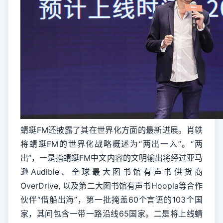
蜻蜓FM还披露了其在世界化方面的最新进展。肖轶
将蜻蜓FM的世界化战略概述为“两出一入”。“两
出”，一是指蜻蜓FM中文内容的文明输出将经过亚马
逊Audible、全球最大图书馆有声书供货商
OverDrive, 以及第二大图书馆有声书Hoopla等合作
伙伴“借船出海”，第一批掩盖60个言语的103个国
家，其间包含一带一路沿线65国家。二是将上线蜻