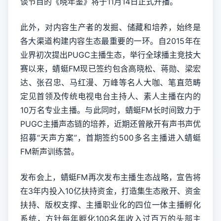
谈节目的《晓年鉴》将于11月14日正式开播。
此外，对内容生产者的发掘、储藏和培养，始终是
各大渠道构建内容生态最重要的一环。自2015年在
业界初次提出PUGC主播生态，举行全球播主竞技大
赛以来，蜻蜓FM现已签约包含高晓松、蒋勋、梁宏
达、张召忠、马红漫、万峰等名人大咖、笔直范畴
定见首领及传统电视电台主持人、素人主播在内的
10万名专业主播。与此同时，蜻蜓FM长时间致力于
PUGC主播声态链的培养，近期还曾敞开有声书声优
招募“天声方案”，首期签约500多名主播进入蜻蜓
FM新声训练营。
发布会上，蜻蜓FM再次发布主播生态战略，宣告将
在3年内投入10亿扶持资金，打造集生态敞开、资金
扶持、版权支撑、主播职业化的四位一体主播孵化
系统，方针每年孵化100名年收入过百万的头部主