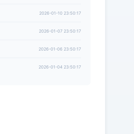
2026-01-10 23:50:17
2026-01-07 23:50:17
2026-01-06 23:50:17
2026-01-04 23:50:17