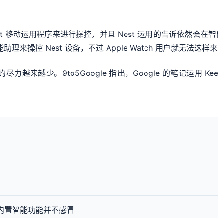
上的 Nest 移动运用程序来进行操控，并且 Nest 运用的告诉依
智能助理来操控 Nest 设备，不过 Apple Watch 用户就无法这
方面做的尽力越来越少。9to5Google 指出，Google 的笔记运用 
p 内置智能功能并不感冒