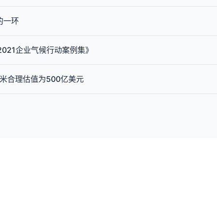
的一环
2021企业气候行动案例集》
米合理估值为500亿美元