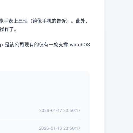
然会在智能手表上显现（镜像手机的告诉）。此外，
样来操作了。
Keep 是该公司现有的仅有一款支撑 watchOS
2026-01-17 23:50:17
2026-01-16 23:50:17