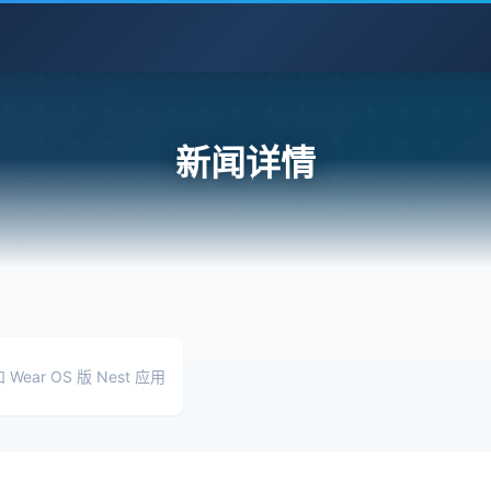
新闻详情
和 Wear OS 版 Nest 应用