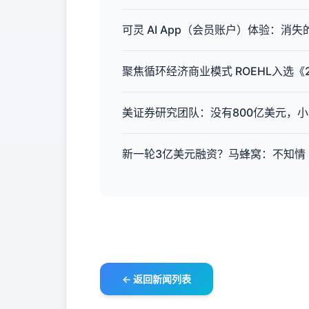
可灵 AI App（会员账户）体验：消失
聚焦循环经济商业模式 ROEHL入选《
美证券研究团队：没有800亿美元，小
新一轮3亿美元融资？马蜂窝：不知情
← 返回新闻列表