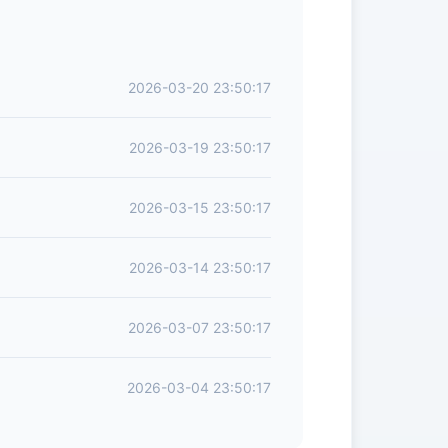
2026-03-20 23:50:17
2026-03-19 23:50:17
2026-03-15 23:50:17
2026-03-14 23:50:17
2026-03-07 23:50:17
2026-03-04 23:50:17