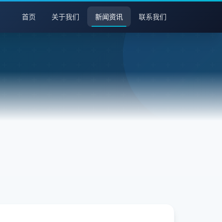
首页
关于我们
新闻资讯
联系我们