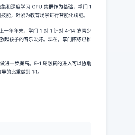
堆集和深度学习 GPU 集群作为基础，掌门 1
系列技能，赶紧为教育场景进行智能化赋能。
末，掌门 1 对 1 针对 4-14 岁青少
面激起孩子的音乐爱好。现在，掌门陪练已推
做进一步提高。E-1 轮融资的进入可以协助
导的比重做到 1:1。