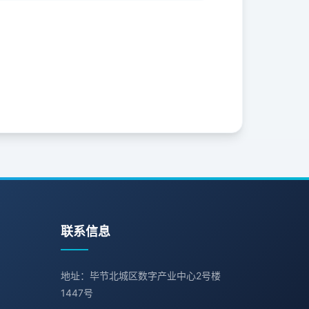
联系信息
地址：毕节北城区数字产业中心2号楼
1447号