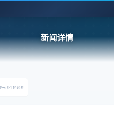
新闻详情
美元 E-1 轮融资