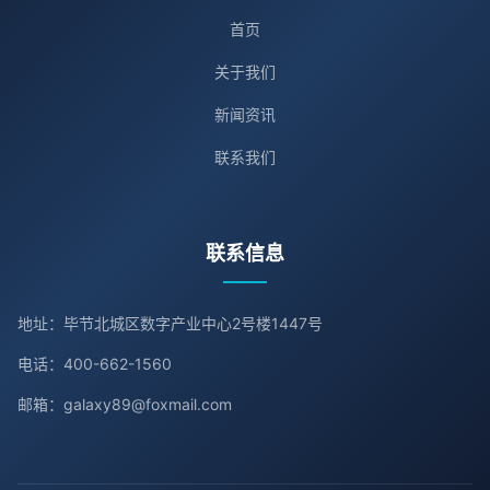
首页
关于我们
新闻资讯
联系我们
联系信息
地址：毕节北城区数字产业中心2号楼1447号
电话：400-662-1560
邮箱：galaxy89@foxmail.com