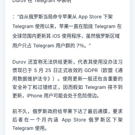
Durov 在 Telegram 中表明
：“自从俄罗斯当局命令苹果从 App Store 下架
Telegram 使用以来，苹果一直在阻挠 Telegram 在
全球范围内更新其 iOS 使用程序，虽然俄罗斯区域
用户只占 Telegram 用户群的 7％。”
Durov 还宣称无法供给更新，代表其使用没办法习
惯现已于 5 月 25 日正式收效的 GDPR（欧盟《通
用数据维护法令》）。使用更新一般还包含重要的
安全补丁和过错修正，因而假如 Telegram 得不到
更新，iPhone 用户可能会处于危险傍边。
前不久，俄罗斯政府给苹果下达了最后通牒，要求
后者在一个月内涵 App Store 俄罗斯区下架
Telegram 使用。