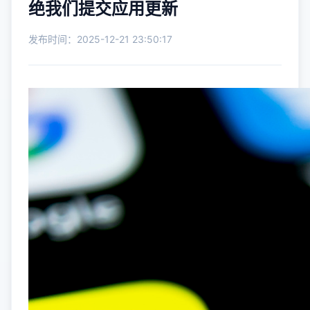
绝我们提交应用更新
发布时间：2025-12-21 23:50:17