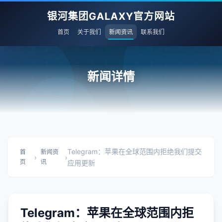
银河集团GALAXY官方网站
首页
关于我们
新闻资讯
联系我们
新闻详情
Telegram：苹果在全球范围内拒绝我们提交
首
新闻资
›
›
页
讯
应用更新
Telegram：苹果在全球范围内拒