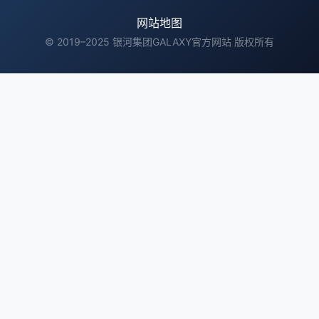
网站地图
© 2019–2025 银河集团GALAXY官方网站 版权所有