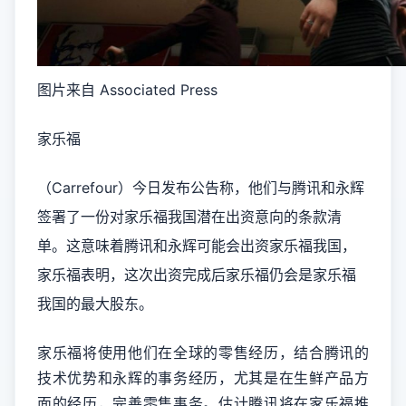
图片来自 Associated Press
家乐福
（Carrefour）今日发布公告称，他们与腾讯和永辉
签署了一份对家乐福我国潜在出资意向的条款清
单。这意味着腾讯和永辉可能会出资家乐福我国，
家乐福表明，这次出资完成后家乐福仍会是家乐福
我国的最大股东。
家乐福将使用他们在全球的零售经历，结合腾讯的
技术优势和永辉的事务经历，尤其是在生鲜产品方
面的经历，完善零售事务。估计腾讯将在家乐福推