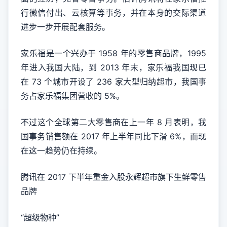
行微信付出、云核算等事务，并在本身的交际渠道
进步一步开展配套服务。
家乐福是一个兴办于 1958 年的零售商品牌，1995
年进入我国大陆，到 2013 年末，家乐福我国现已
在 73 个城市开设了 236 家大型归纳超市，我国事
务占家乐福集团营收的 5%。
不过这个全球第二大零售商在上一年 8 月表明，我
国事务销售额在 2017 年上半年同比下滑 6%，而现
在这一趋势仍在持续。
腾讯在 2017 下半年重金入股永辉超市旗下生鲜零售
品牌
“超级物种”