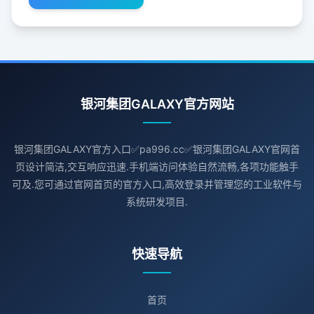
银河集团GALAXY官方网站
银河集团GALAXY官方入口✅pa996.cc✅银河集团GALAXY官网首
页设计简洁,交互响应迅速.手机端访问体验自然流畅,各项功能触手
可及.您可通过官网首页的官方入口,高效登录并管理您的工业软件与
系统研发项目.
快速导航
首页