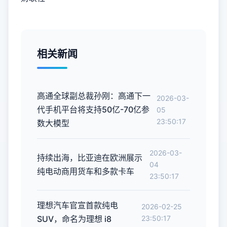
相关新闻
高通全球副总裁孙刚：高通下一
2026-03-
代手机平台将支持50亿-70亿参
05
23:50:17
数大模型
2026-03-
持续出海，比亚迪在欧洲展示
04
纯电动商用货车和多款卡车
23:50:17
理想汽车官宣首款纯电
2026-02-25
SUV，命名为理想 i8
23:50:17