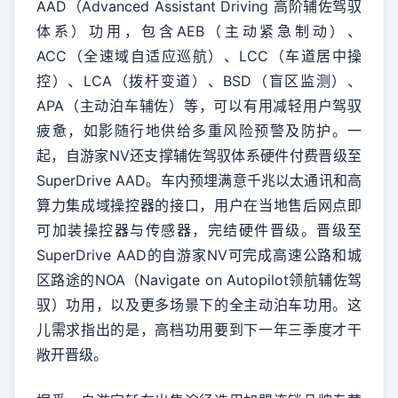
AAD（Advanced Assistant Driving 高阶辅佐驾驭
体系）功用，包含AEB（主动紧急制动）、
ACC（全速域自适应巡航）、LCC（车道居中操
控）、LCA（拨杆变道）、BSD（盲区监测）、
APA（主动泊车辅佐）等，可以有用减轻用户驾驭
疲惫，如影随行地供给多重风险预警及防护。一
起，自游家NV还支撑辅佐驾驭体系硬件付费晋级至
SuperDrive AAD。⻋内预埋满意千兆以太通讯和高
算力集成域操控器的接口，用户在当地售后网点即
可加装操控器与传感器，完结硬件晋级。晋级至
SuperDrive AAD的自游家NV可完成高速公路和城
区路途的NOA（Navigate on Autopilot领航辅佐驾
驭）功用，以及更多场景下的全主动泊车功用。这
儿需求指出的是，高档功用要到下一年三季度才干
敞开晋级。