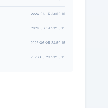
2026-06-15 23:50:15
2026-06-14 23:50:15
2026-06-05 23:50:15
2026-05-29 23:50:15