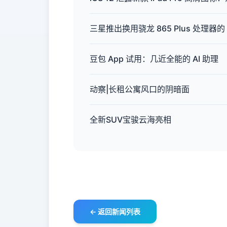
三星推出换用骁龙 865 Plus 处理器的 Gal
豆包 App 试用：几近全能的 AI 助理
动察|长租公寓风口的阴暗面
全新SUV宝骏云海亮相
← 返回新闻列表