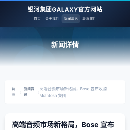
银河集团GALAXY官方网站
首页
关于我们
新闻资讯
联系我们
新闻详情
高端音频市场新格局，Bose 宣布收购
首
新闻资
›
›
页
讯
McIntosh 集团
高端音频市场新格局，Bose 宣布