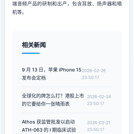
端音频产品的研制和出产，包含耳放、扬声器和唱
机等。
相关新闻
9 月 13 日，苹果 iPhone 15
2026-02-26
发布会定档
23:50:17
全球化的牌怎么打？港股上市
2026-02-24
的它要给你一张晴雨表
23:50:17
Athos 获监管批准以启动
2026-02-21
ATH-063 的 I 期临床试验
23:50:17