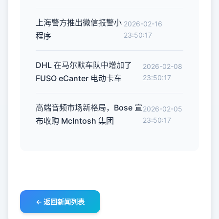
上海警方推出微信报警小
2026-02-16
程序
23:50:17
DHL 在马尔默车队中增加了
2026-02-08
FUSO eCanter 电动卡车
23:50:17
高端音频市场新格局，Bose 宣
2026-02-05
布收购 McIntosh 集团
23:50:17
← 返回新闻列表