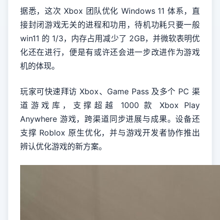
据悉，这次 Xbox 团队优化 Windows 11 体系，直
接封闭游戏无关的进程和功用，待机功耗只要一般
win11 的 1/3，内存占用减少了 2GB，并微软表明优
化还在进行，便是有或许还会进一步改进作为游戏
机的体现。
玩家可快速拜访 Xbox、Game Pass 及多个 PC 渠
道游戏库，支撑超越 1000 款 Xbox Play
Anywhere 游戏，跨渠道同步进展与成果。设备还
支撑 Roblox 原生优化，并与游戏开发者协作推出
辨认优化游戏的新方案。