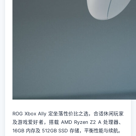
ROG Xbox Ally 定坐落性价比之选，合适休闲玩家
及游戏爱好者，搭载 AMD Ryzen Z2 A 处理器、
16GB 内存及 512GB SSD 存储，平衡性能与续航。